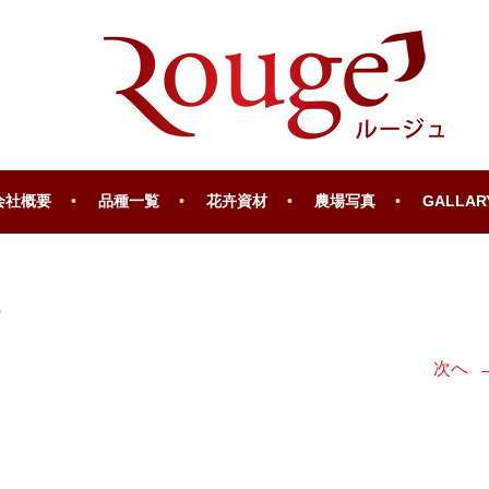
会社概要
品種一覧
花卉資材
農場写真
GALLAR
8
次へ