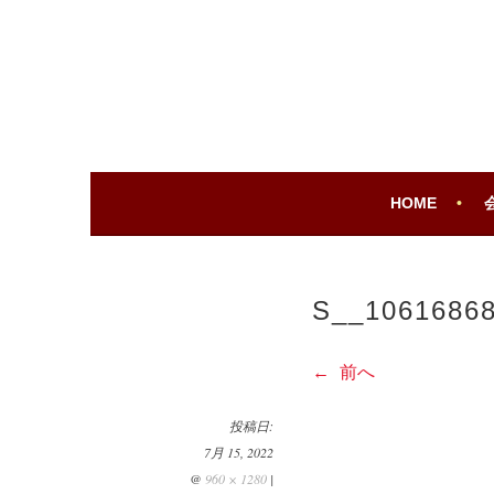
コ
ン
テ
ROUGE JAPAN
ROUGE JAPAN
ン
ツ
へ
移
動
HOME
S__1061686
前へ
投稿日:
7月 15, 2022
@
960 × 1280
|