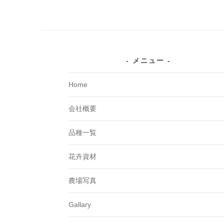
メニュー
Home
会社概要
品種一覧
花卉資材
農場写真
Gallary