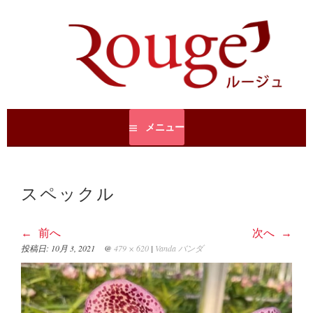
コ
ン
テ
ROUGE JAPAN
ROUGE JAPAN
ン
ツ
へ
移
動
メニュー
スペックル
前へ
次へ
投稿日:
10月 3, 2021
@
479 × 620
|
Vanda バンダ