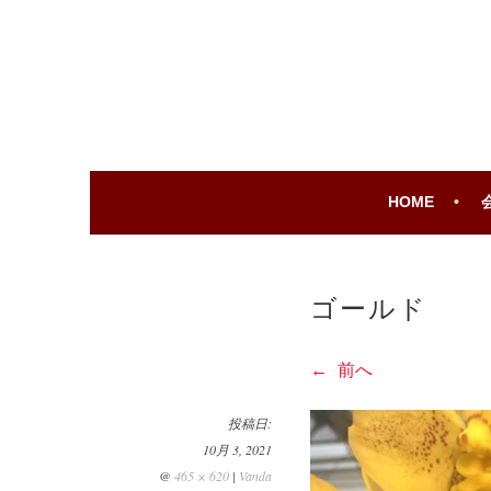
コ
ン
テ
ROUGE JAPAN
ROUGE JAPAN
ン
ツ
へ
移
動
HOME
ゴールド
前へ
投稿日:
10月 3, 2021
@
465 × 620
|
Vanda