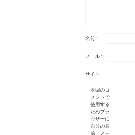
名前
*
メール
*
サイト
次回のコ
メントで
使用する
ためブラ
ウザーに
自分の名
前、メー