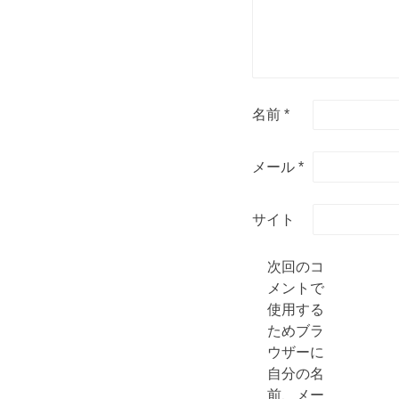
名前
*
メール
*
サイト
次回のコ
メントで
使用する
ためブラ
ウザーに
自分の名
前、メー