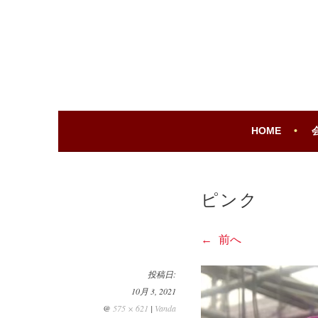
コ
ン
テ
ROUGE JAPAN
ROUGE JAPAN
ン
ツ
へ
移
動
HOME
ピンク
前へ
投稿日:
10月 3, 2021
@
575 × 621
|
Vanda